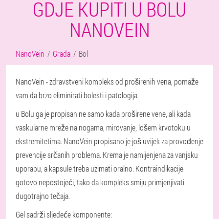
GDJE KUPITI U BOLU
NANOVEIN
NanoVein
Grada
Bol
NanoVein - zdravstveni kompleks od proširenih vena, pomaže
vam da brzo eliminirati bolesti i patologija.
u Bolu ga je propisan ne samo kada proširene vene, ali kada
vaskularne mreže na nogama, mirovanje, lošem krvotoku u
ekstremitetima. NanoVein propisano je još uvijek za provođenje
prevencije srčanih problema. Krema je namijenjena za vanjsku
uporabu, a kapsule treba uzimati oralno. Kontraindikacije
gotovo nepostojeći, tako da kompleks smiju primjenjivati
dugotrajno tečaja.
Gel sadrži sljedeće komponente: