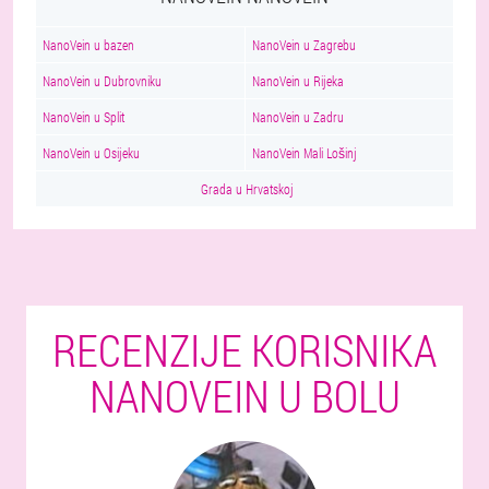
NanoVein u bazen
NanoVein u Zagrebu
NanoVein u Dubrovniku
NanoVein u Rijeka
NanoVein u Split
NanoVein u Zadru
NanoVein u Osijeku
NanoVein Mali Lošinj
Grada u Hrvatskoj
RECENZIJE KORISNIKA
NANOVEIN U BOLU