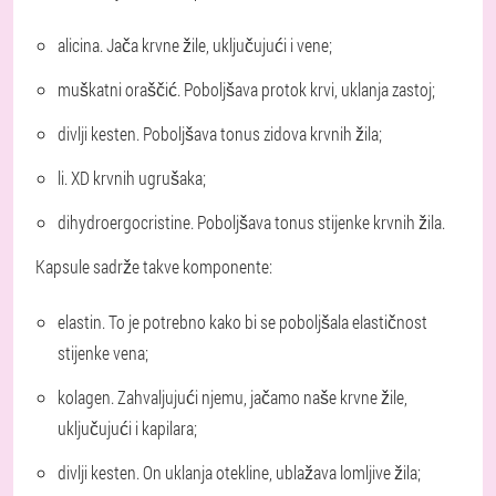
alicina. Jača krvne žile, uključujući i vene;
muškatni oraščić. Poboljšava protok krvi, uklanja zastoj;
divlji kesten. Poboljšava tonus zidova krvnih žila;
li. XD krvnih ugrušaka;
dihydroergocristine. Poboljšava tonus stijenke krvnih žila.
Kapsule sadrže takve komponente:
elastin. To je potrebno kako bi se poboljšala elastičnost
stijenke vena;
kolagen. Zahvaljujući njemu, jačamo naše krvne žile,
uključujući i kapilara;
divlji kesten. On uklanja otekline, ublažava lomljive žila;