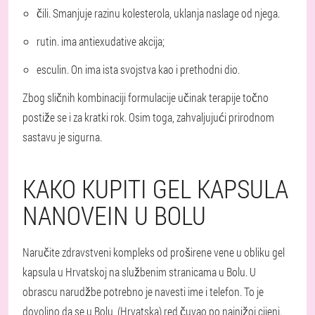
čili. Smanjuje razinu kolesterola, uklanja naslage od njega.
rutin. ima antiexudative akcija;
esculin. On ima ista svojstva kao i prethodni dio.
Zbog sličnih kombinaciji formulacije učinak terapije točno
postiže se i za kratki rok. Osim toga, zahvaljujući prirodnom
sastavu je sigurna.
KAKO KUPITI GEL KAPSULA
NANOVEIN U BOLU
Naručite zdravstveni kompleks od proširene vene u obliku gel
kapsula u Hrvatskoj na službenim stranicama u Bolu. U
obrascu narudžbe potrebno je navesti ime i telefon. To je
dovoljno da se u Bolu, (Hrvatska) red čuvao po najnižoj cijeni.